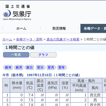
ホーム
防災情報
各種データ・
ホーム
>
各種データ・資料
>
過去の気象データ検索
>
１時間ごとの
１時間ごとの値
今市（栃木県) 1987年11月16日（１時間ごとの値）
風速・風向
露点
降水量
気温
蒸気圧
湿度
時
温度
平均風速
(mm)
(℃)
(hPa)
(％)
風向
(℃)
(m/s)
1
0
7.4
///
///
///
1
西北西
2
0
7.5
///
///
///
2
西
3
0
7.8
///
///
///
1
西北西