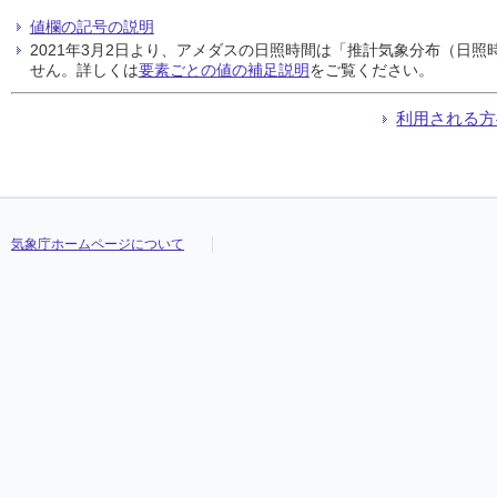
値欄の記号の説明
2021年3月2日より、アメダスの日照時間は「推計気象分布（日
せん。詳しくは
要素ごとの値の補足説明
をご覧ください。
利用される方
気象庁ホームページについて