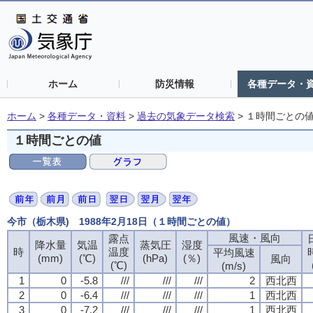
ホーム
防災情報
各種データ・
ホーム
>
各種データ・資料
>
過去の気象データ検索
>
１時間ごとの
１時間ごとの値
今市（栃木県) 1988年2月18日（１時間ごとの値）
風速・風向
風速・風向
風速・風向
風速・風向
露点
露点
露点
露点
降水量
降水量
降水量
降水量
気温
気温
気温
気温
蒸気圧
蒸気圧
蒸気圧
蒸気圧
湿度
湿度
湿度
湿度
時
時
時
時
温度
温度
温度
温度
平均風速
平均風速
平均風速
平均風速
(mm)
(mm)
(mm)
(mm)
(℃)
(℃)
(℃)
(℃)
(hPa)
(hPa)
(hPa)
(hPa)
(％)
(％)
(％)
(％)
風向
風向
風向
風向
(℃)
(℃)
(℃)
(℃)
(m/s)
(m/s)
(m/s)
(m/s)
1
1
1
1
0
0
0
0
-5.8
-5.8
-5.8
-5.8
///
///
///
///
///
///
///
///
///
///
///
///
2
2
2
2
西北西
西北西
西北西
西北西
2
2
2
2
0
0
0
0
-6.4
-6.4
-6.4
-6.4
///
///
///
///
///
///
///
///
///
///
///
///
1
1
1
1
西北西
西北西
西北西
西北西
3
3
3
3
0
0
0
0
-7.2
-7.2
-7.2
-7.2
///
///
///
///
///
///
///
///
///
///
///
///
1
1
1
1
西北西
西北西
西北西
西北西