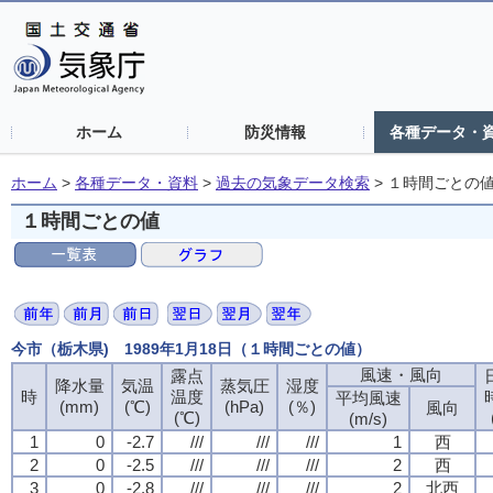
ホーム
防災情報
各種データ・
ホーム
>
各種データ・資料
>
過去の気象データ検索
>
１時間ごとの
１時間ごとの値
今市（栃木県) 1989年1月18日（１時間ごとの値）
風速・風向
風速・風向
風速・風向
風速・風向
露点
露点
露点
露点
降水量
降水量
降水量
降水量
気温
気温
気温
気温
蒸気圧
蒸気圧
蒸気圧
蒸気圧
湿度
湿度
湿度
湿度
時
時
時
時
温度
温度
温度
温度
平均風速
平均風速
平均風速
平均風速
(mm)
(mm)
(mm)
(mm)
(℃)
(℃)
(℃)
(℃)
(hPa)
(hPa)
(hPa)
(hPa)
(％)
(％)
(％)
(％)
風向
風向
風向
風向
(℃)
(℃)
(℃)
(℃)
(m/s)
(m/s)
(m/s)
(m/s)
1
1
1
1
0
0
0
0
-2.7
-2.7
-2.7
-2.7
///
///
///
///
///
///
///
///
///
///
///
///
1
1
1
1
西
西
西
西
2
2
2
2
0
0
0
0
-2.5
-2.5
-2.5
-2.5
///
///
///
///
///
///
///
///
///
///
///
///
2
2
2
2
西
西
西
西
3
3
3
3
0
0
0
0
-2.8
-2.8
-2.8
-2.8
///
///
///
///
///
///
///
///
///
///
///
///
2
2
2
2
北西
北西
北西
北西