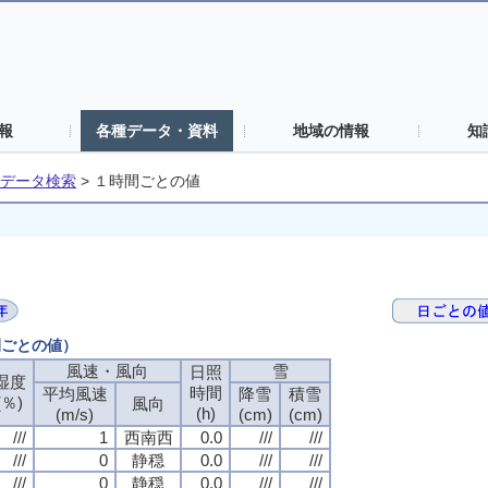
報
各種データ・資料
地域の情報
知
データ検索
>
１時間ごとの値
間ごとの値）
風速・風向
雪
日照
湿度
時間
平均風速
降雪
積雪
(％)
風向
(h)
(m/s)
(cm)
(cm)
///
1
西南西
0.0
///
///
///
0
静穏
0.0
///
///
///
0
静穏
0.0
///
///