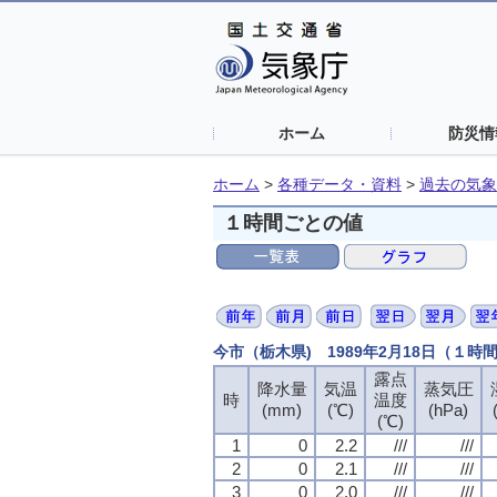
ホーム
防災情
ホーム
>
各種データ・資料
>
過去の気象
１時間ごとの値
今市（栃木県) 1989年2月18日（１時
露点
降水量
気温
蒸気圧
時
温度
(mm)
(℃)
(hPa)
(℃)
1
0
2.2
///
///
2
0
2.1
///
///
3
0
2.0
///
///