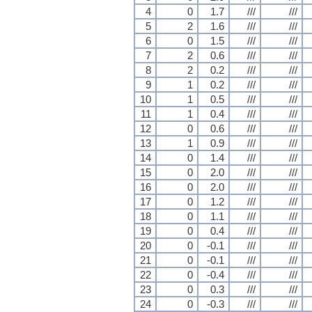
4
0
1.7
///
///
5
2
1.6
///
///
6
0
1.5
///
///
7
2
0.6
///
///
8
2
0.2
///
///
9
1
0.2
///
///
10
1
0.5
///
///
11
1
0.4
///
///
12
0
0.6
///
///
13
1
0.9
///
///
14
0
1.4
///
///
15
0
2.0
///
///
16
0
2.0
///
///
17
0
1.2
///
///
18
0
1.1
///
///
19
0
0.4
///
///
20
0
-0.1
///
///
21
0
-0.1
///
///
22
0
-0.4
///
///
23
0
0.3
///
///
24
0
-0.3
///
///