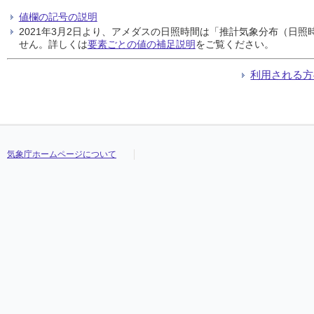
値欄の記号の説明
2021年3月2日より、アメダスの日照時間は「推計気象分布（日
せん。詳しくは
要素ごとの値の補足説明
をご覧ください。
利用される方
気象庁ホームページについて