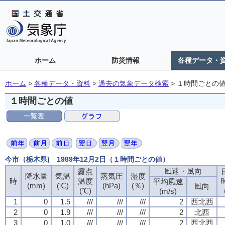
ホーム
防災情報
各種データ・
ホーム
>
各種データ・資料
>
過去の気象データ検索
>
１時間ごとの
１時間ごとの値
今市（栃木県) 1989年12月2日（１時間ごとの値）
風速・風向
露点
降水量
気温
蒸気圧
湿度
時
温度
平均風速
(mm)
(℃)
(hPa)
(％)
風向
(℃)
(m/s)
1
0
1.5
///
///
///
2
西北西
2
0
1.9
///
///
///
2
北西
3
0
1.0
///
///
///
2
西北西