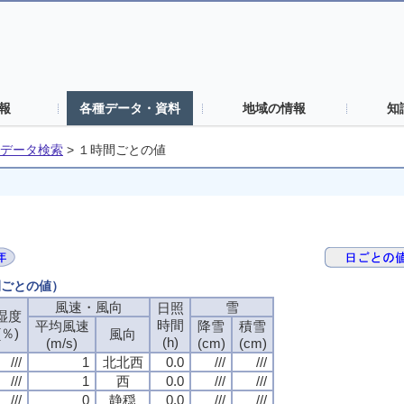
報
各種データ・資料
地域の情報
知
データ検索
>
１時間ごとの値
間ごとの値）
風速・風向
雪
日照
湿度
時間
平均風速
降雪
積雪
(％)
風向
(h)
(m/s)
(cm)
(cm)
///
1
北北西
0.0
///
///
///
1
西
0.0
///
///
///
0
静穏
0.0
///
///