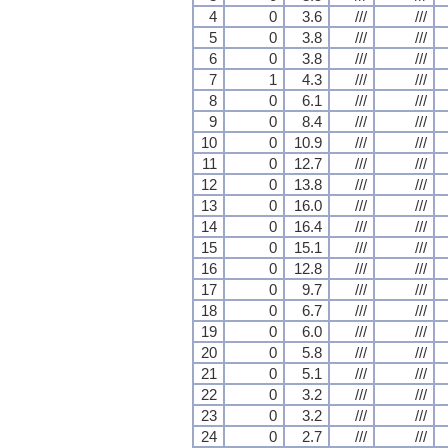
4
0
3.6
///
///
5
0
3.8
///
///
6
0
3.8
///
///
7
1
4.3
///
///
8
0
6.1
///
///
9
0
8.4
///
///
10
0
10.9
///
///
11
0
12.7
///
///
12
0
13.8
///
///
13
0
16.0
///
///
14
0
16.4
///
///
15
0
15.1
///
///
16
0
12.8
///
///
17
0
9.7
///
///
18
0
6.7
///
///
19
0
6.0
///
///
20
0
5.8
///
///
21
0
5.1
///
///
22
0
3.2
///
///
23
0
3.2
///
///
24
0
2.7
///
///