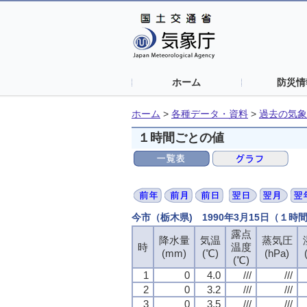
ホーム
防災情
ホーム
>
各種データ・資料
>
過去の気象
１時間ごとの値
今市（栃木県) 1990年3月15日（１時
露点
降水量
気温
蒸気圧
時
温度
(mm)
(℃)
(hPa)
(℃)
1
0
4.0
///
///
2
0
3.2
///
///
3
0
3.5
///
///