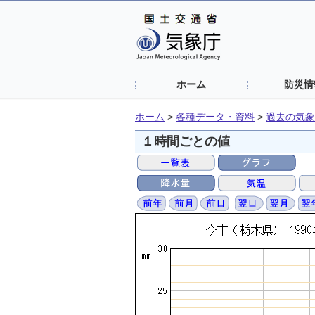
ホーム
防災情
ホーム
>
各種データ・資料
>
過去の気象
１時間ごとの値