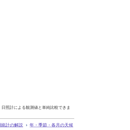
で、日照計による観測値と単純比較できま
測統計の解説
年・季節・各月の天候