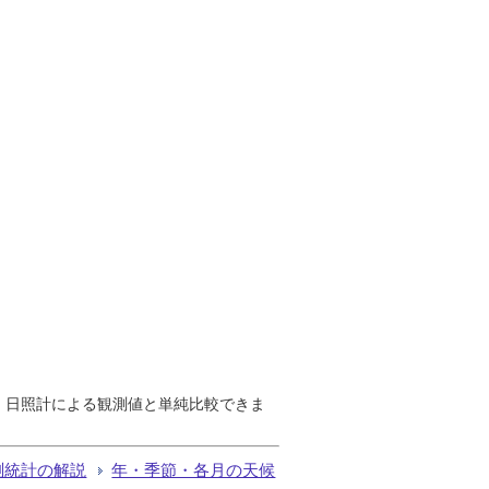
で、日照計による観測値と単純比較できま
測統計の解説
年・季節・各月の天候