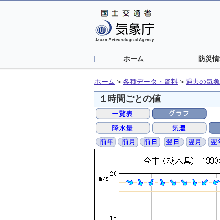
ホーム
防災情
ホーム
>
各種データ・資料
>
過去の気象
１時間ごとの値