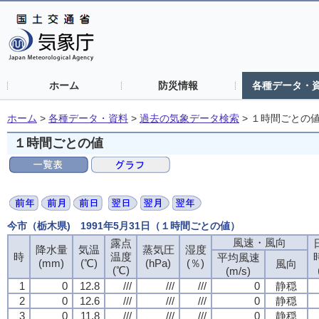
ホーム
防災情報
各種データ・
ホーム
>
各種データ・資料
>
過去の気象データ検索
>
１時間ごとの
１時間ごとの値
今市（栃木県) 1991年5月31日（１時間ごとの値）
風速・風向
風速・風向
風速・風向
風速・風向
露点
露点
露点
露点
降水量
降水量
降水量
降水量
気温
気温
気温
気温
蒸気圧
蒸気圧
蒸気圧
蒸気圧
湿度
湿度
湿度
湿度
時
時
時
時
温度
温度
温度
温度
平均風速
平均風速
平均風速
平均風速
(mm)
(mm)
(mm)
(mm)
(℃)
(℃)
(℃)
(℃)
(hPa)
(hPa)
(hPa)
(hPa)
(％)
(％)
(％)
(％)
風向
風向
風向
風向
(℃)
(℃)
(℃)
(℃)
(m/s)
(m/s)
(m/s)
(m/s)
1
1
1
1
0
0
0
0
12.8
12.8
12.8
12.8
///
///
///
///
///
///
///
///
///
///
///
///
0
0
0
0
静穏
静穏
静穏
静穏
2
2
2
2
0
0
0
0
12.6
12.6
12.6
12.6
///
///
///
///
///
///
///
///
///
///
///
///
0
0
0
0
静穏
静穏
静穏
静穏
3
3
3
3
0
0
0
0
11.8
11.8
11.8
11.8
///
///
///
///
///
///
///
///
///
///
///
///
0
0
0
0
静穏
静穏
静穏
静穏