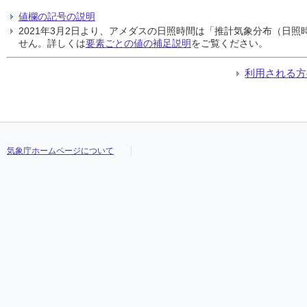
値欄の記号の説明
2021年3月2日より、アメダスの日照時間は「推計気象分布（日
せん。詳しくは
要素ごとの値の補足説明
をご覧ください。
利用される方
気象庁ホームページについて