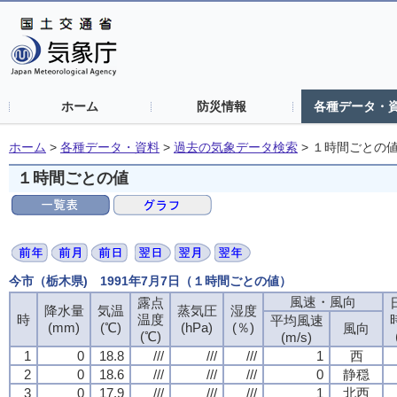
ホーム
防災情報
各種データ・
ホーム
>
各種データ・資料
>
過去の気象データ検索
>
１時間ごとの
１時間ごとの値
今市（栃木県) 1991年7月7日（１時間ごとの値）
風速・風向
露点
降水量
気温
蒸気圧
湿度
時
温度
平均風速
(mm)
(℃)
(hPa)
(％)
風向
(℃)
(m/s)
1
0
18.8
///
///
///
1
西
2
0
18.6
///
///
///
0
静穏
3
0
17.9
///
///
///
1
北西