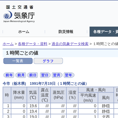
ホーム
防災情報
各種データ・
ホーム
>
各種データ・資料
>
過去の気象データ検索
>
１時間ごとの
１時間ごとの値
今市（栃木県) 1991年7月19日（１時間ごとの値）
風速・風向
露点
降水量
気温
蒸気圧
湿度
時
温度
平均風速
(mm)
(℃)
(hPa)
(％)
風向
(℃)
(m/s)
1
0
19.6
///
///
///
0
静穏
2
0
19.4
///
///
///
0
静穏
3
0
19.0
///
///
///
1
北西