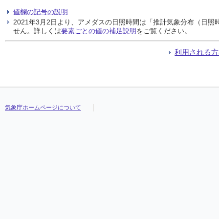
値欄の記号の説明
2021年3月2日より、アメダスの日照時間は「推計気象分布（日
せん。詳しくは
要素ごとの値の補足説明
をご覧ください。
利用される方
気象庁ホームページについて