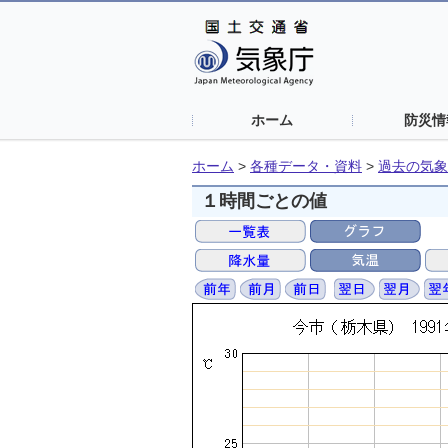
ホーム
防災情
ホーム
>
各種データ・資料
>
過去の気象
１時間ごとの値