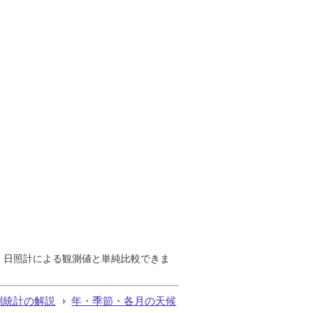
で、日照計による観測値と単純比較できま
測統計の解説
年・季節・各月の天候