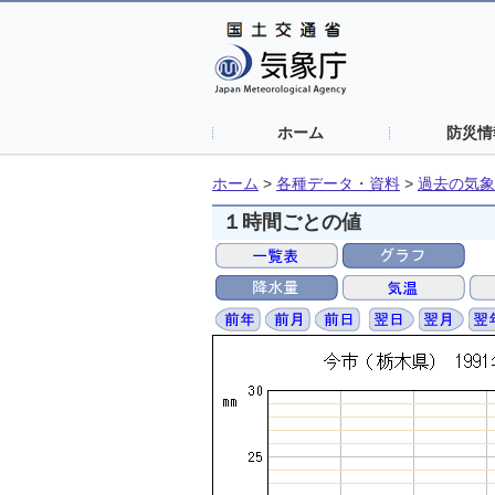
ホーム
防災情
ホーム
>
各種データ・資料
>
過去の気象
１時間ごとの値