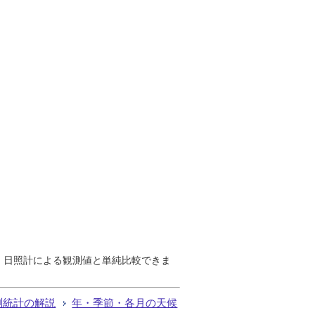
で、日照計による観測値と単純比較できま
測統計の解説
年・季節・各月の天候