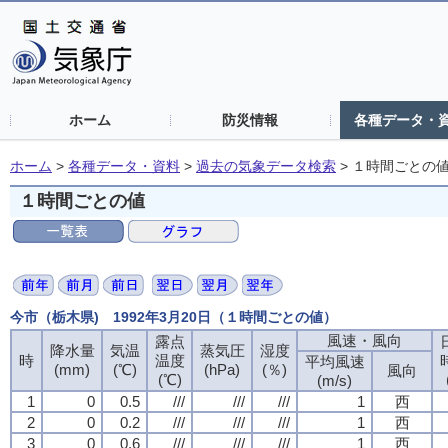
ホーム
防災情報
各種データ・
ホーム
>
各種データ・資料
>
過去の気象データ検索
>
１時間ごとの
１時間ごとの値
今市（栃木県) 1992年3月20日（１時間ごとの値）
風速・風向
露点
降水量
気温
蒸気圧
湿度
時
温度
平均風速
(mm)
(℃)
(hPa)
(％)
風向
(℃)
(m/s)
1
0
0.5
///
///
///
1
西
2
0
0.2
///
///
///
1
西
3
0
0.6
///
///
///
1
西