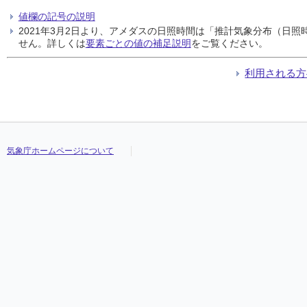
値欄の記号の説明
2021年3月2日より、アメダスの日照時間は「推計気象分布（日
せん。詳しくは
要素ごとの値の補足説明
をご覧ください。
利用される方
気象庁ホームページについて