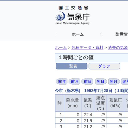
ホーム
防災情
ホーム
>
各種データ・資料
>
過去の気象
１時間ごとの値
今市（栃木県) 1992年7月28日（１時
露点
露点
露点
露点
降水量
降水量
降水量
降水量
気温
気温
気温
気温
蒸気圧
蒸気圧
蒸気圧
蒸気圧
時
時
時
時
温度
温度
温度
温度
(mm)
(mm)
(mm)
(mm)
(℃)
(℃)
(℃)
(℃)
(hPa)
(hPa)
(hPa)
(hPa)
(℃)
(℃)
(℃)
(℃)
1
1
1
1
0
0
0
0
22.4
22.4
22.4
22.4
///
///
///
///
///
///
///
///
2
2
2
2
0
0
0
0
21.9
21.9
21.9
21.9
///
///
///
///
///
///
///
///
3
3
3
3
0
0
0
0
21.2
21.2
21.2
21.2
///
///
///
///
///
///
///
///