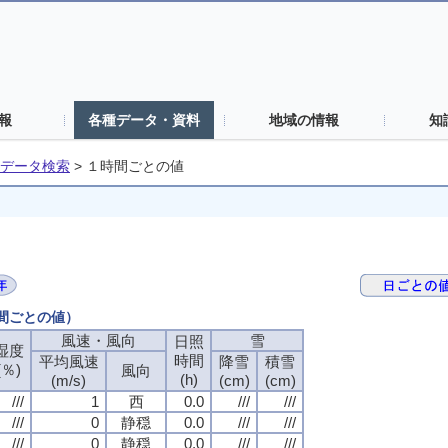
報
各種データ・資料
地域の情報
知
データ検索
>
１時間ごとの値
時間ごとの値）
風速・風向
雪
日照
湿度
時間
平均風速
降雪
積雪
(％)
風向
(h)
(m/s)
(cm)
(cm)
///
1
西
0.0
///
///
///
0
静穏
0.0
///
///
///
0
静穏
0.0
///
///