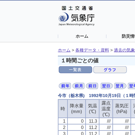
ホーム
防災情
ホーム
>
各種データ・資料
>
過去の気象
１時間ごとの値
今市（栃木県) 1992年10月19日（１
露点
降水量
気温
蒸気圧
時
温度
(mm)
(℃)
(hPa)
(℃)
1
0
11.3
///
///
2
0
11.2
///
///
3
0
11.2
///
///