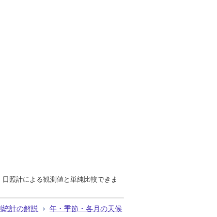
で、日照計による観測値と単純比較できま
測統計の解説
年・季節・各月の天候