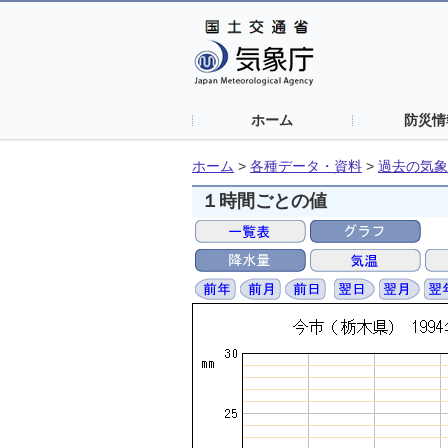
ホーム
防災情
ホーム
>
各種データ・資料
>
過去の気象
１時間ごとの値