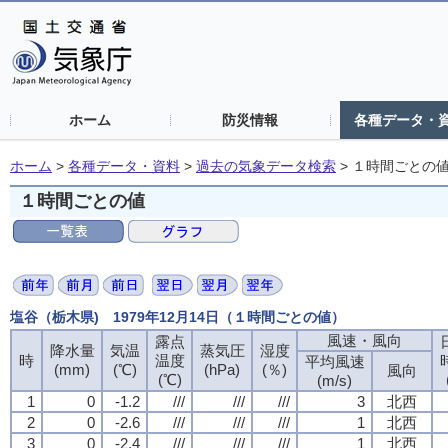
ホーム
防災情報
各種データ・
ホーム
>
各種データ・資料
>
過去の気象データ検索
>
１時間ごとの
１時間ごとの値
塩谷（栃木県) 1979年12月14日（１時間ごとの値）
風速・風向
露点
降水量
気温
蒸気圧
湿度
時
温度
平均風速
(mm)
(℃)
(hPa)
(％)
風向
(℃)
(m/s)
1
0
-1.2
///
///
///
3
北西
2
0
-2.6
///
///
///
1
北西
3
0
-2.4
///
///
///
1
北西