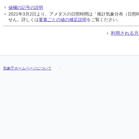
値欄の記号の説明
2021年3月2日より、アメダスの日照時間は「推計気象分布（日
せん。詳しくは
要素ごとの値の補足説明
をご覧ください。
利用される方
気象庁ホームページについて