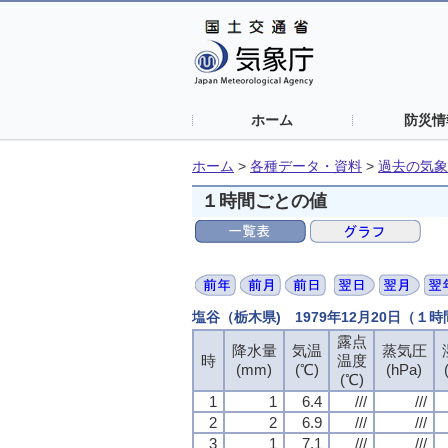
ホーム
防災情
ホーム
>
各種データ・資料
>
過去の気象
１時間ごとの値
塩谷（栃木県) 1979年12月20日（１
露点
降水量
気温
蒸気圧
時
温度
(mm)
(℃)
(hPa)
(℃)
1
1
6.4
///
///
2
2
6.9
///
///
3
1
7.1
///
///