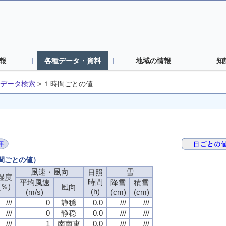
報
各種データ・資料
地域の情報
知
データ検索
>
１時間ごとの値
時間ごとの値）
風速・風向
雪
日照
湿度
時間
平均風速
降雪
積雪
(％)
風向
(h)
(m/s)
(cm)
(cm)
///
0
静穏
0.0
///
///
///
0
静穏
0.0
///
///
///
1
南南東
0.0
///
///