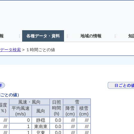
報
各種データ・資料
地域の情報
知
データ検索
>
１時間ごとの値
間ごとの値）
風速・風向
雪
日照
湿度
時間
平均風速
降雪
積雪
(％)
風向
(h)
(m/s)
(cm)
(cm)
///
0
静穏
0.0
///
///
///
1
東南東
0.0
///
///
///
1
北東
0.0
///
///