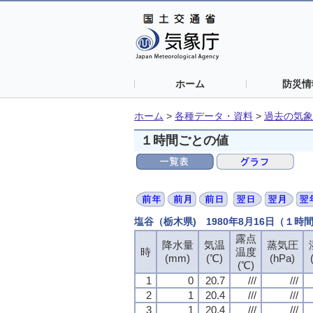
ホーム
防災情
ホーム
>
各種データ・資料
>
過去の気象
１時間ごとの値
塩谷（栃木県) 1980年8月16日（１時
露点
降水量
気温
蒸気圧
時
温度
(mm)
(℃)
(hPa)
(℃)
1
0
20.7
///
///
2
1
20.4
///
///
3
1
20.4
///
///