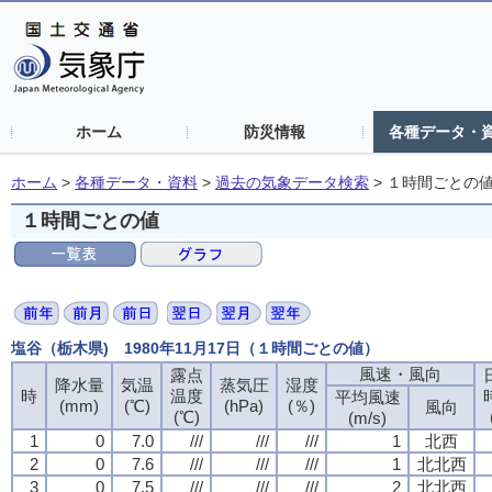
ホーム
防災情報
各種データ・
ホーム
>
各種データ・資料
>
過去の気象データ検索
>
１時間ごとの
１時間ごとの値
塩谷（栃木県) 1980年11月17日（１時間ごとの値）
風速・風向
露点
降水量
気温
蒸気圧
湿度
時
温度
平均風速
(mm)
(℃)
(hPa)
(％)
風向
(℃)
(m/s)
1
0
7.0
///
///
///
1
北西
2
0
7.6
///
///
///
1
北北西
3
0
7.5
///
///
///
2
北北西