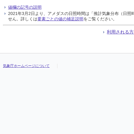
値欄の記号の説明
2021年3月2日より、アメダスの日照時間は「推計気象分布（日
せん。詳しくは
要素ごとの値の補足説明
をご覧ください。
利用される方
気象庁ホームページについて