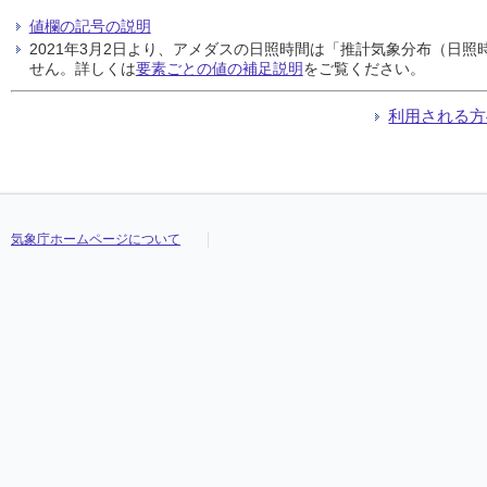
値欄の記号の説明
2021年3月2日より、アメダスの日照時間は「推計気象分布（日
せん。詳しくは
要素ごとの値の補足説明
をご覧ください。
利用される方
気象庁ホームページについて