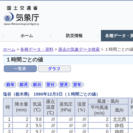
ホーム
防災情報
各種データ・
ホーム
>
各種データ・資料
>
過去の気象データ検索
>
１時間ごとの
１時間ごとの値
塩谷（栃木県) 1980年12月3日（１時間ごとの値）
風速・風向
露点
降水量
気温
蒸気圧
湿度
時
温度
平均風速
(mm)
(℃)
(hPa)
(％)
風向
(℃)
(m/s)
1
2
9.8
///
///
///
2
北北西
2
2
9.5
///
///
///
0
静穏
3
2
9.7
///
///
///
0
静穏