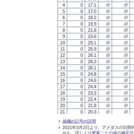
4
4
4
4
0
0
0
0
17.1
17.1
17.1
17.1
///
///
///
///
///
///
///
///
5
5
5
5
0
0
0
0
17.0
17.0
17.0
17.0
///
///
///
///
///
///
///
///
6
6
6
6
0
0
0
0
18.2
18.2
18.2
18.2
///
///
///
///
///
///
///
///
7
7
7
7
0
0
0
0
19.9
19.9
19.9
19.9
///
///
///
///
///
///
///
///
8
8
8
8
0
0
0
0
21.8
21.8
21.8
21.8
///
///
///
///
///
///
///
///
9
9
9
9
0
0
0
0
23.6
23.6
23.6
23.6
///
///
///
///
///
///
///
///
10
10
10
10
0
0
0
0
25.1
25.1
25.1
25.1
///
///
///
///
///
///
///
///
11
11
11
11
0
0
0
0
25.9
25.9
25.9
25.9
///
///
///
///
///
///
///
///
12
12
12
12
0
0
0
0
26.1
26.1
26.1
26.1
///
///
///
///
///
///
///
///
13
13
13
13
0
0
0
0
26.3
26.3
26.3
26.3
///
///
///
///
///
///
///
///
14
14
14
14
0
0
0
0
26.1
26.1
26.1
26.1
///
///
///
///
///
///
///
///
15
15
15
15
0
0
0
0
24.8
24.8
24.8
24.8
///
///
///
///
///
///
///
///
16
16
16
16
0
0
0
0
24.6
24.6
24.6
24.6
///
///
///
///
///
///
///
///
17
17
17
17
0
0
0
0
24.4
24.4
24.4
24.4
///
///
///
///
///
///
///
///
18
18
18
18
0
0
0
0
23.3
23.3
23.3
23.3
///
///
///
///
///
///
///
///
19
19
19
19
0
0
0
0
22.4
22.4
22.4
22.4
///
///
///
///
///
///
///
///
20
20
20
20
0
0
0
0
21.8
21.8
21.8
21.8
///
///
///
///
///
///
///
///
21
21
21
21
0
0
0
0
20.3
20.3
20.3
20.3
///
///
///
///
///
///
///
///
22
22
22
22
0
0
0
0
20.3
20.3
20.3
20.3
///
///
///
///
///
///
///
///
値欄の記号の説明
23
23
23
23
0
0
0
0
21.0
21.0
21.0
21.0
///
///
///
///
///
///
///
///
2021年3月2日より、アメダスの
24
24
24
24
0
0
0
0
20.6
20.6
20.6
20.6
///
///
///
///
///
///
///
///
せん。詳しくは
要素ごとの値の補足説