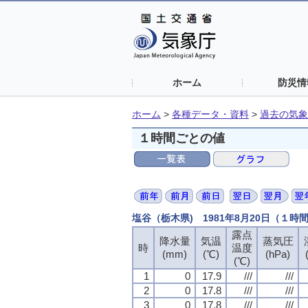
ホーム
防災情
ホーム
>
各種データ・資料
>
過去の気象
１時間ごとの値
塩谷（栃木県) 1981年8月20日（１時
露点
露点
露点
露点
降水量
降水量
降水量
降水量
気温
気温
気温
気温
蒸気圧
蒸気圧
蒸気圧
蒸気圧
時
時
時
時
温度
温度
温度
温度
(mm)
(mm)
(mm)
(mm)
(℃)
(℃)
(℃)
(℃)
(hPa)
(hPa)
(hPa)
(hPa)
(℃)
(℃)
(℃)
(℃)
1
1
1
1
0
0
0
0
17.9
17.9
17.9
17.9
///
///
///
///
///
///
///
///
2
2
2
2
0
0
0
0
17.8
17.8
17.8
17.8
///
///
///
///
///
///
///
///
3
3
3
3
0
0
0
0
17.8
17.8
17.8
17.8
///
///
///
///
///
///
///
///