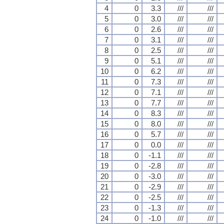
4
0
3.3
///
///
5
0
3.0
///
///
6
0
2.6
///
///
7
0
3.1
///
///
8
0
2.5
///
///
9
0
5.1
///
///
10
0
6.2
///
///
11
0
7.3
///
///
12
0
7.1
///
///
13
0
7.7
///
///
14
0
8.3
///
///
15
0
8.0
///
///
16
0
5.7
///
///
17
0
0.0
///
///
18
0
-1.1
///
///
19
0
-2.8
///
///
20
0
-3.0
///
///
21
0
-2.9
///
///
22
0
-2.5
///
///
23
0
-1.3
///
///
24
0
-1.0
///
///