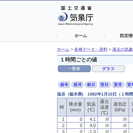
ホーム
防災情
ホーム
>
各種データ・資料
>
過去の気象
１時間ごとの値
塩谷（栃木県) 1982年1月10日（１時
露点
降水量
気温
蒸気圧
時
温度
(mm)
(℃)
(hPa)
(℃)
1
0
4.1
///
///
2
0
4.0
///
///
3
0
-1.3
///
///