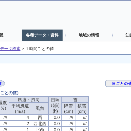
報
各種データ・資料
地域の情報
知
データ検索
>
１時間ごとの値
間ごとの値）
風速・風向
雪
日照
湿度
時間
平均風速
降雪
積雪
(％)
風向
(h)
(m/s)
(cm)
(cm)
///
4
西
0.0
///
///
///
2
西北西
0.0
///
///
///
1
北西
0.0
///
///