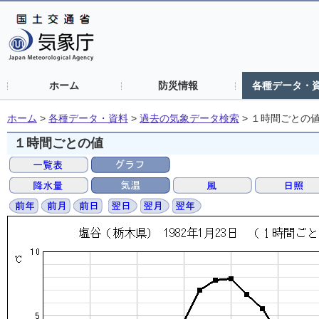
ホーム
防災情報
各種データ・
ホーム
>
各種データ・資料
>
過去の気象データ検索
>
１時間ごとの
１時間ごとの値