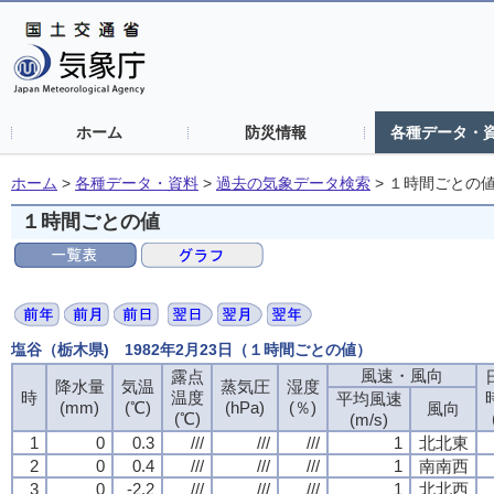
ホーム
防災情報
各種データ・
ホーム
>
各種データ・資料
>
過去の気象データ検索
>
１時間ごとの
１時間ごとの値
塩谷（栃木県) 1982年2月23日（１時間ごとの値）
風速・風向
露点
降水量
気温
蒸気圧
湿度
時
温度
平均風速
(mm)
(℃)
(hPa)
(％)
風向
(℃)
(m/s)
1
0
0.3
///
///
///
1
北北東
2
0
0.4
///
///
///
1
南南西
3
0
-2.2
///
///
///
1
北北西