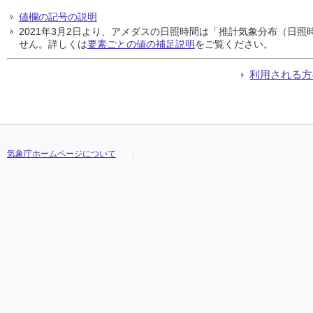
値欄の記号の説明
2021年3月2日より、アメダスの日照時間は「推計気象分布（日
せん。詳しくは
要素ごとの値の補足説明
をご覧ください。
利用される方
気象庁ホームページについて