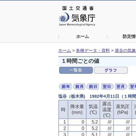
ホーム
防災情
ホーム
>
各種データ・資料
>
過去の気象
１時間ごとの値
塩谷（栃木県) 1982年4月11日（１時
露点
降水量
気温
蒸気圧
時
温度
(mm)
(℃)
(hPa)
(℃)
1
0
5.2
///
///
2
0
5.2
///
///
3
0
5.1
///
///