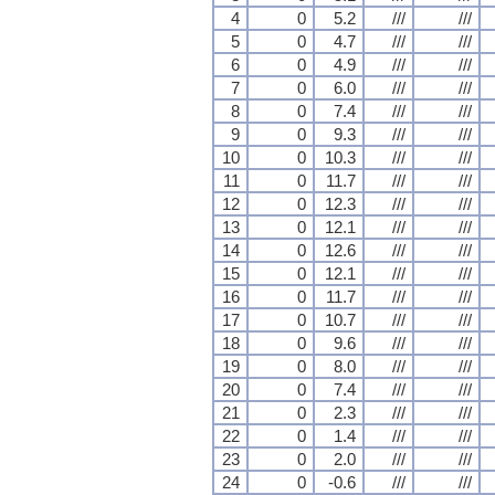
4
0
5.2
///
///
5
0
4.7
///
///
6
0
4.9
///
///
7
0
6.0
///
///
8
0
7.4
///
///
9
0
9.3
///
///
10
0
10.3
///
///
11
0
11.7
///
///
12
0
12.3
///
///
13
0
12.1
///
///
14
0
12.6
///
///
15
0
12.1
///
///
16
0
11.7
///
///
17
0
10.7
///
///
18
0
9.6
///
///
19
0
8.0
///
///
20
0
7.4
///
///
21
0
2.3
///
///
22
0
1.4
///
///
23
0
2.0
///
///
24
0
-0.6
///
///