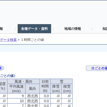
報
各種データ・資料
地域の情報
知
データ検索
>
１時間ごとの値
間ごとの値）
風速・風向
雪
日照
湿度
時間
平均風速
降雪
積雪
(％)
風向
(h)
(m/s)
(cm)
(cm)
///
9
西北西
0.0
///
///
///
10
西北西
0.0
///
///
///
7
西北西
0.0
///
///