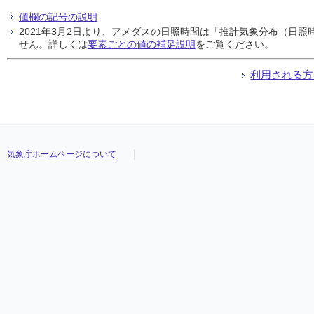
値欄の記号の説明
2021年3月2日より、アメダスの日照時間は「推計気象分布（日
せん。詳しくは
要素ごとの値の補足説明
をご覧ください。
利用される方
気象庁ホームページについて