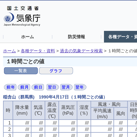
ホーム
防災情報
各種データ・
ホーム
>
各種データ・資料
>
過去の気象データ検索
>
１時間ごとの
１時間ごとの値
稲含山（群馬県) 1990年4月17日（１時間ごとの値）
風速・風向
露点
日
降水量
気温
蒸気圧
湿度
時
温度
時
平均風速
(mm)
(℃)
(hPa)
(％)
風向
(℃)
(h
(m/s)
1
///
///
///
///
///
///
///
/
2
///
///
///
///
///
///
///
/
3
///
///
///
///
///
///
///
/