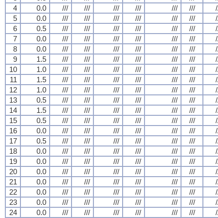
4
0.0
///
///
///
///
///
///
/
5
0.0
///
///
///
///
///
///
/
6
0.5
///
///
///
///
///
///
/
7
0.0
///
///
///
///
///
///
/
8
0.0
///
///
///
///
///
///
/
9
1.5
///
///
///
///
///
///
/
10
1.0
///
///
///
///
///
///
/
11
1.5
///
///
///
///
///
///
/
12
1.0
///
///
///
///
///
///
/
13
0.5
///
///
///
///
///
///
/
14
1.5
///
///
///
///
///
///
/
15
0.5
///
///
///
///
///
///
/
16
0.0
///
///
///
///
///
///
/
17
0.5
///
///
///
///
///
///
/
18
0.0
///
///
///
///
///
///
/
19
0.0
///
///
///
///
///
///
/
20
0.0
///
///
///
///
///
///
/
21
0.0
///
///
///
///
///
///
/
22
0.0
///
///
///
///
///
///
/
23
0.0
///
///
///
///
///
///
/
24
0.0
///
///
///
///
///
///
/