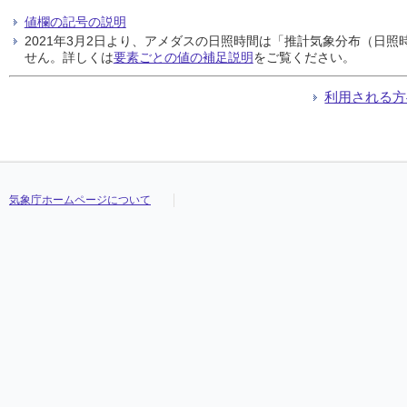
値欄の記号の説明
2021年3月2日より、アメダスの日照時間は「推計気象分布（日
せん。詳しくは
要素ごとの値の補足説明
をご覧ください。
利用される方
気象庁ホームページについて