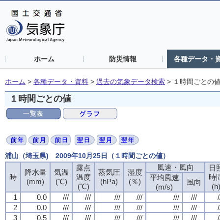
ホーム
防災情報
各種データ・
ホーム
>
各種データ・資料
>
過去の気象データ検索
>
１時間ごとの
１時間ごとの値
浦山（埼玉県) 2009年10月25日（１時間ごとの値）
風速・風向
露点
日
降水量
気温
蒸気圧
湿度
時
温度
時
平均風速
(mm)
(℃)
(hPa)
(％)
風向
(℃)
(h
(m/s)
1
0.0
///
///
///
///
///
///
/
2
0.0
///
///
///
///
///
///
/
3
0.5
///
///
///
///
///
///
/