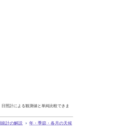
で、日照計による観測値と単純比較できま
測統計の解説
年・季節・各月の天候