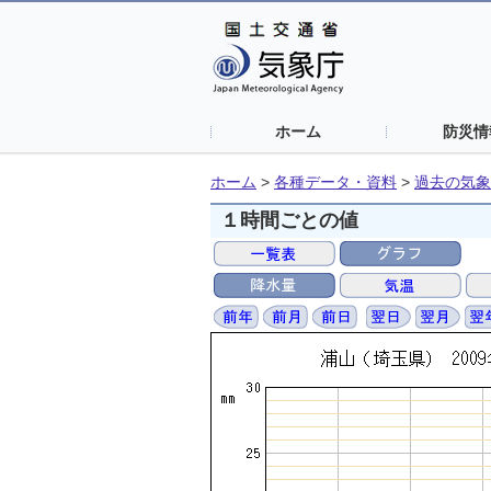
ホーム
防災情
ホーム
>
各種データ・資料
>
過去の気象
１時間ごとの値