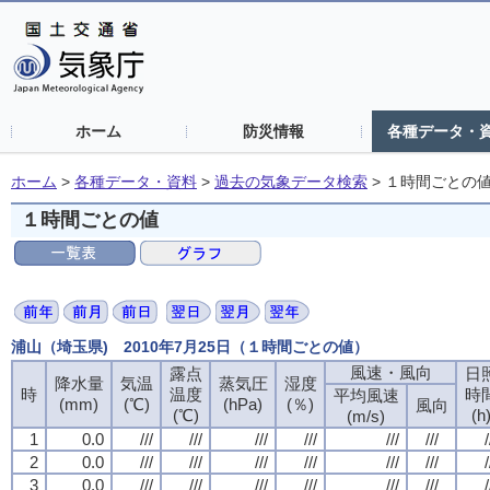
ホーム
防災情報
各種データ・
ホーム
>
各種データ・資料
>
過去の気象データ検索
>
１時間ごとの
１時間ごとの値
浦山（埼玉県) 2010年7月25日（１時間ごとの値）
風速・風向
露点
日
降水量
気温
蒸気圧
湿度
時
温度
時
平均風速
(mm)
(℃)
(hPa)
(％)
風向
(℃)
(h
(m/s)
1
0.0
///
///
///
///
///
///
/
2
0.0
///
///
///
///
///
///
/
3
0.0
///
///
///
///
///
///
/