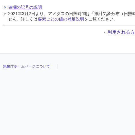
値欄の記号の説明
2021年3月2日より、アメダスの日照時間は「推計気象分布（日
せん。詳しくは
要素ごとの値の補足説明
をご覧ください。
利用される方
気象庁ホームページについて