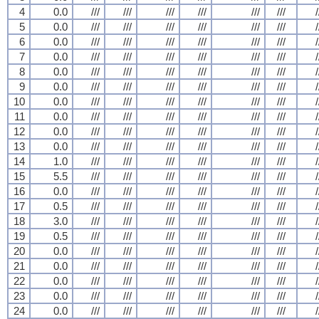
4
0.0
///
///
///
///
///
///
/
5
0.0
///
///
///
///
///
///
/
6
0.0
///
///
///
///
///
///
/
7
0.0
///
///
///
///
///
///
/
8
0.0
///
///
///
///
///
///
/
9
0.0
///
///
///
///
///
///
/
10
0.0
///
///
///
///
///
///
/
11
0.0
///
///
///
///
///
///
/
12
0.0
///
///
///
///
///
///
/
13
0.0
///
///
///
///
///
///
/
14
1.0
///
///
///
///
///
///
/
15
5.5
///
///
///
///
///
///
/
16
0.0
///
///
///
///
///
///
/
17
0.5
///
///
///
///
///
///
/
18
3.0
///
///
///
///
///
///
/
19
0.5
///
///
///
///
///
///
/
20
0.0
///
///
///
///
///
///
/
21
0.0
///
///
///
///
///
///
/
22
0.0
///
///
///
///
///
///
/
23
0.0
///
///
///
///
///
///
/
24
0.0
///
///
///
///
///
///
/