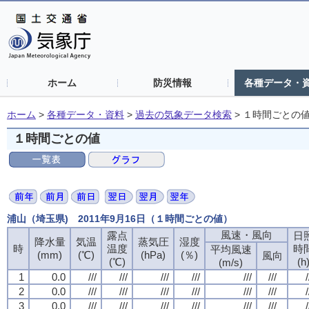
ホーム
防災情報
各種データ・
ホーム
>
各種データ・資料
>
過去の気象データ検索
>
１時間ごとの
１時間ごとの値
浦山（埼玉県) 2011年9月16日（１時間ごとの値）
風速・風向
露点
日
降水量
気温
蒸気圧
湿度
時
温度
時
平均風速
(mm)
(℃)
(hPa)
(％)
風向
(℃)
(h
(m/s)
1
0.0
///
///
///
///
///
///
/
2
0.0
///
///
///
///
///
///
/
3
0.0
///
///
///
///
///
///
/