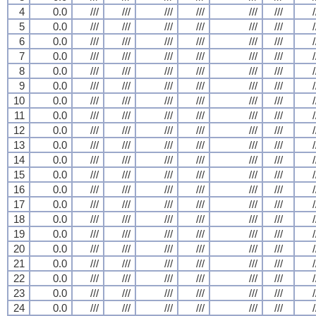
4
0.0
///
///
///
///
///
///
/
5
0.0
///
///
///
///
///
///
/
6
0.0
///
///
///
///
///
///
/
7
0.0
///
///
///
///
///
///
/
8
0.0
///
///
///
///
///
///
/
9
0.0
///
///
///
///
///
///
/
10
0.0
///
///
///
///
///
///
/
11
0.0
///
///
///
///
///
///
/
12
0.0
///
///
///
///
///
///
/
13
0.0
///
///
///
///
///
///
/
14
0.0
///
///
///
///
///
///
/
15
0.0
///
///
///
///
///
///
/
16
0.0
///
///
///
///
///
///
/
17
0.0
///
///
///
///
///
///
/
18
0.0
///
///
///
///
///
///
/
19
0.0
///
///
///
///
///
///
/
20
0.0
///
///
///
///
///
///
/
21
0.0
///
///
///
///
///
///
/
22
0.0
///
///
///
///
///
///
/
23
0.0
///
///
///
///
///
///
/
24
0.0
///
///
///
///
///
///
/