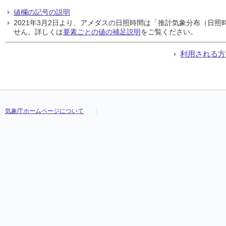
値欄の記号の説明
2021年3月2日より、アメダスの日照時間は「推計気象分布（日
せん。詳しくは
要素ごとの値の補足説明
をご覧ください。
利用される方
気象庁ホームページについて