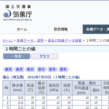
ホーム
防災情報
各種データ・
ホーム
>
各種データ・資料
>
過去の気象データ検索
>
１時間ごとの
１時間ごとの値
浦山（埼玉県) 2012年7月25日（１時間ごとの値）
風速・風向
露点
日
降水量
気温
蒸気圧
湿度
時
温度
時
平均風速
(mm)
(℃)
(hPa)
(％)
風向
(℃)
(h
(m/s)
1
0.0
///
///
///
///
///
///
/
2
0.0
///
///
///
///
///
///
/
3
0.0
///
///
///
///
///
///
/