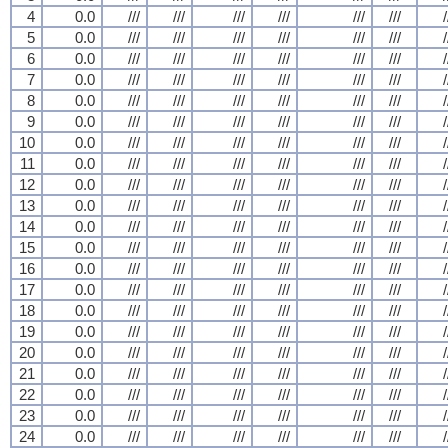
4
0.0
///
///
///
///
///
///
/
5
0.0
///
///
///
///
///
///
/
6
0.0
///
///
///
///
///
///
/
7
0.0
///
///
///
///
///
///
/
8
0.0
///
///
///
///
///
///
/
9
0.0
///
///
///
///
///
///
/
10
0.0
///
///
///
///
///
///
/
11
0.0
///
///
///
///
///
///
/
12
0.0
///
///
///
///
///
///
/
13
0.0
///
///
///
///
///
///
/
14
0.0
///
///
///
///
///
///
/
15
0.0
///
///
///
///
///
///
/
16
0.0
///
///
///
///
///
///
/
17
0.0
///
///
///
///
///
///
/
18
0.0
///
///
///
///
///
///
/
19
0.0
///
///
///
///
///
///
/
20
0.0
///
///
///
///
///
///
/
21
0.0
///
///
///
///
///
///
/
22
0.0
///
///
///
///
///
///
/
23
0.0
///
///
///
///
///
///
/
24
0.0
///
///
///
///
///
///
/