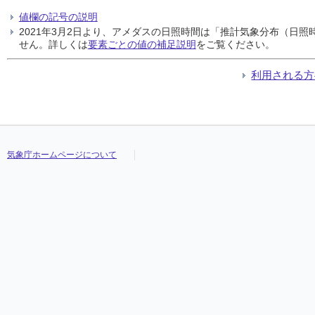
値欄の記号の説明
2021年3月2日より、アメダスの日照時間は「推計気象分布（日
せん。詳しくは
要素ごとの値の補足説明
をご覧ください。
利用される方
気象庁ホームページについて