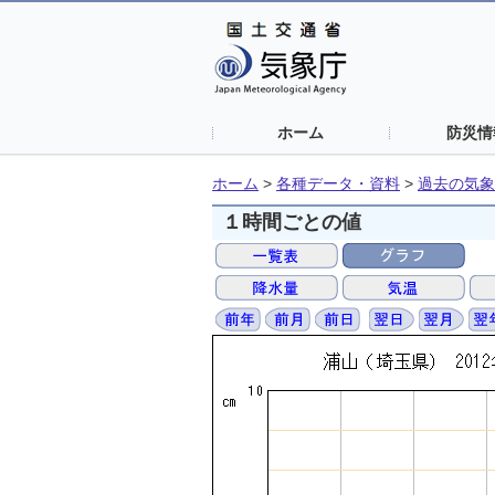
ホーム
防災情
ホーム
>
各種データ・資料
>
過去の気象
１時間ごとの値