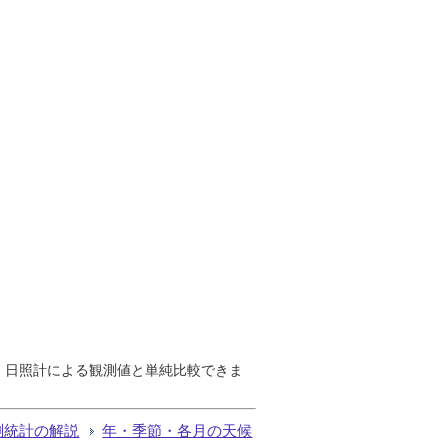
で、日照計による観測値と単純比較できま
測統計の解説
年・季節・各月の天候