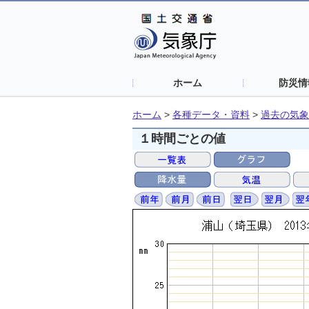
ホーム
防災情
ホーム
>
各種データ・資料
>
過去の気象
１時間ごとの値