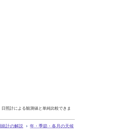
で、日照計による観測値と単純比較できま
測統計の解説
年・季節・各月の天候