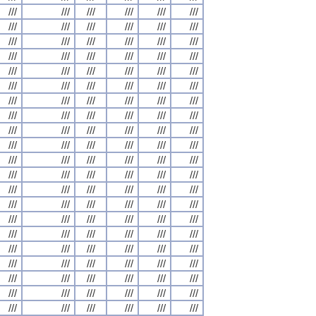
///
///
///
///
///
///
///
///
///
///
///
///
///
///
///
///
///
///
///
///
///
///
///
///
///
///
///
///
///
///
///
///
///
///
///
///
///
///
///
///
///
///
///
///
///
///
///
///
///
///
///
///
///
///
///
///
///
///
///
///
///
///
///
///
///
///
///
///
///
///
///
///
///
///
///
///
///
///
///
///
///
///
///
///
///
///
///
///
///
///
///
///
///
///
///
///
///
///
///
///
///
///
///
///
///
///
///
///
///
///
///
///
///
///
///
///
///
///
///
///
///
///
///
///
///
///