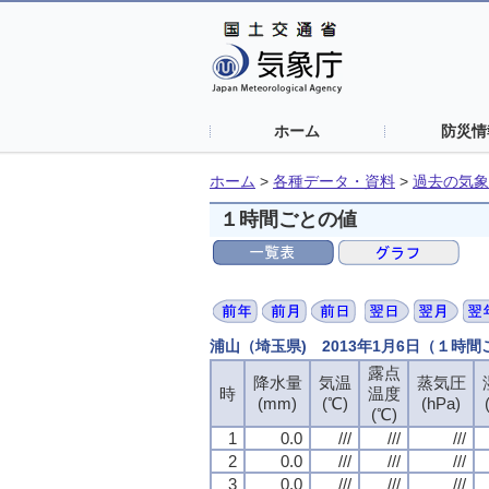
ホーム
防災情
ホーム
>
各種データ・資料
>
過去の気象
１時間ごとの値
浦山（埼玉県) 2013年1月6日（１時
露点
降水量
気温
蒸気圧
時
温度
(mm)
(℃)
(hPa)
(℃)
1
0.0
///
///
///
2
0.0
///
///
///
3
0.0
///
///
///