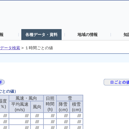
報
各種データ・資料
地域の情報
知
データ検索
>
１時間ごとの値
間ごとの値）
風速・風向
雪
日照
湿度
時間
平均風速
降雪
積雪
(％)
風向
(h)
(m/s)
(cm)
(cm)
///
///
///
///
///
///
///
///
///
///
///
///
///
///
///
///
///
///