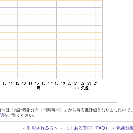
日照時間は「推計気象分布（日照時間）」から得る推計値となりましたの
明
をご覧ください。
利用される方へ
よくある質問（FAQ）
気象観