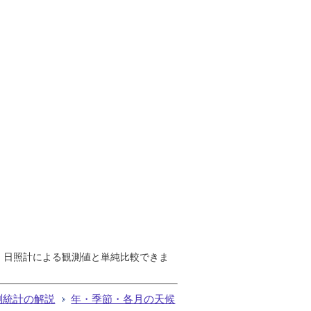
で、日照計による観測値と単純比較できま
測統計の解説
年・季節・各月の天候