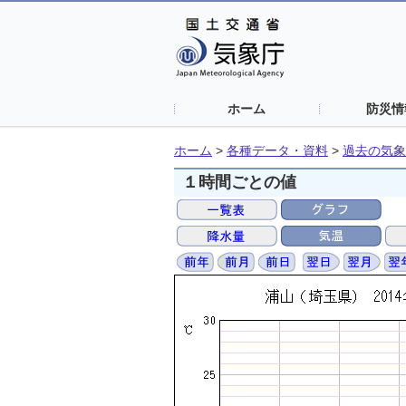
ホーム
防災情
ホーム
>
各種データ・資料
>
過去の気象
１時間ごとの値