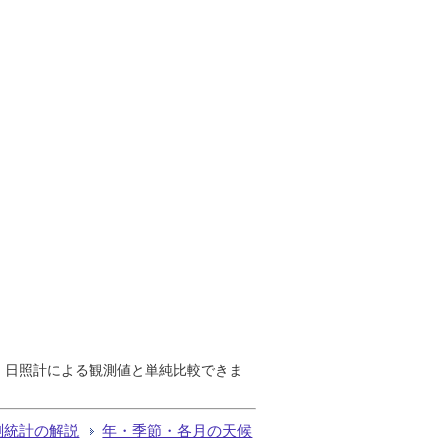
で、日照計による観測値と単純比較できま
測統計の解説
年・季節・各月の天候