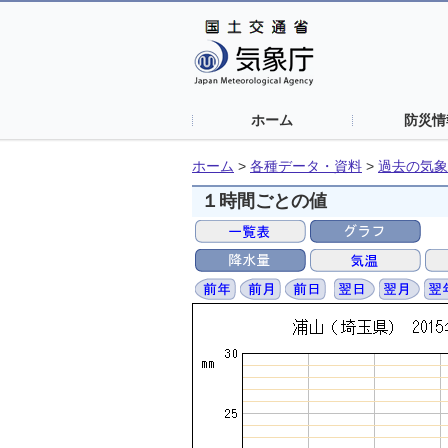
ホーム
防災情
ホーム
>
各種データ・資料
>
過去の気象
１時間ごとの値