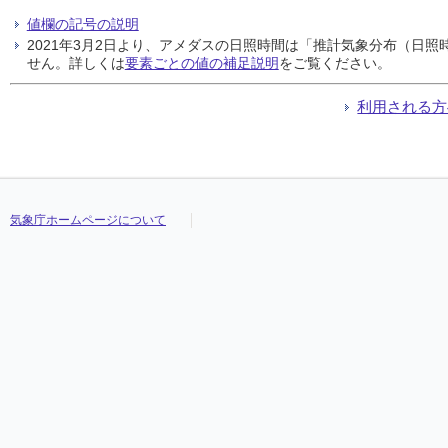
値欄の記号の説明
2021年3月2日より、アメダスの日照時間は「推計気象分布（日
せん。詳しくは
要素ごとの値の補足説明
をご覧ください。
利用される方
気象庁ホームページについて