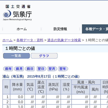
ホーム
防災情報
各種データ・
ホーム
>
各種データ・資料
>
過去の気象データ検索
>
１時間ごとの
１時間ごとの値
浦山（埼玉県) 2015年8月17日（１時間ごとの値）
風速・風向
露点
日
降水量
気温
蒸気圧
湿度
時
温度
時
平均風速
(mm)
(℃)
(hPa)
(％)
風向
(℃)
(h
(m/s)
1
0.0
///
///
///
///
///
///
/
2
0.0
///
///
///
///
///
///
/
3
1.0
///
///
///
///
///
///
/