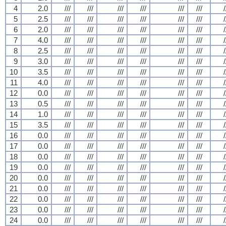
4
2.0
///
///
///
///
///
///
/
5
2.5
///
///
///
///
///
///
/
6
2.0
///
///
///
///
///
///
/
7
4.0
///
///
///
///
///
///
/
8
2.5
///
///
///
///
///
///
/
9
3.0
///
///
///
///
///
///
/
10
3.5
///
///
///
///
///
///
/
11
4.0
///
///
///
///
///
///
/
12
0.0
///
///
///
///
///
///
/
13
0.5
///
///
///
///
///
///
/
14
1.0
///
///
///
///
///
///
/
15
3.5
///
///
///
///
///
///
/
16
0.0
///
///
///
///
///
///
/
17
0.0
///
///
///
///
///
///
/
18
0.0
///
///
///
///
///
///
/
19
0.0
///
///
///
///
///
///
/
20
0.0
///
///
///
///
///
///
/
21
0.0
///
///
///
///
///
///
/
22
0.0
///
///
///
///
///
///
/
23
0.0
///
///
///
///
///
///
/
24
0.0
///
///
///
///
///
///
/