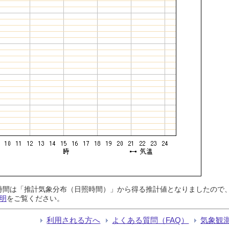
日照時間は「推計気象分布（日照時間）」から得る推計値となりましたの
明
をご覧ください。
利用される方へ
よくある質問（FAQ）
気象観