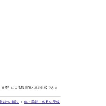
で、日照計による観測値と単純比較できま
測統計の解説
年・季節・各月の天候