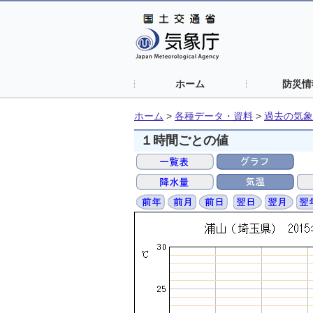
ホーム
防災情
ホーム
>
各種データ・資料
>
過去の気象
１時間ごとの値