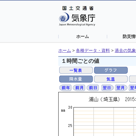
ホーム
防災情
ホーム
>
各種データ・資料
>
過去の気象
１時間ごとの値