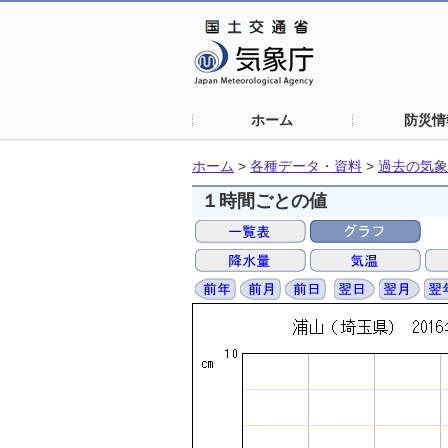
ホーム
防災情
ホーム
>
各種データ・資料
>
過去の気象
１時間ごとの値