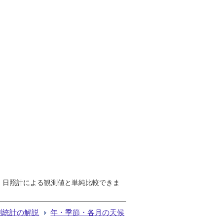
で、日照計による観測値と単純比較できま
測統計の解説
年・季節・各月の天候