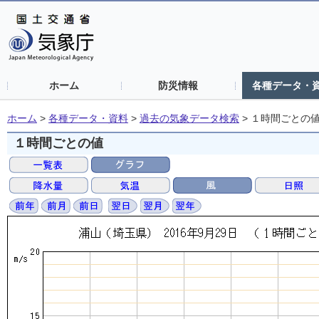
ホーム
防災情報
各種データ・
ホーム
>
各種データ・資料
>
過去の気象データ検索
>
１時間ごとの
１時間ごとの値