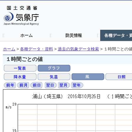
ホーム
防災情報
各種データ・
ホーム
>
各種データ・資料
>
過去の気象データ検索
>
１時間ごとの
１時間ごとの値