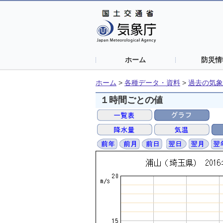
ホーム
防災情
ホーム
>
各種データ・資料
>
過去の気象
１時間ごとの値