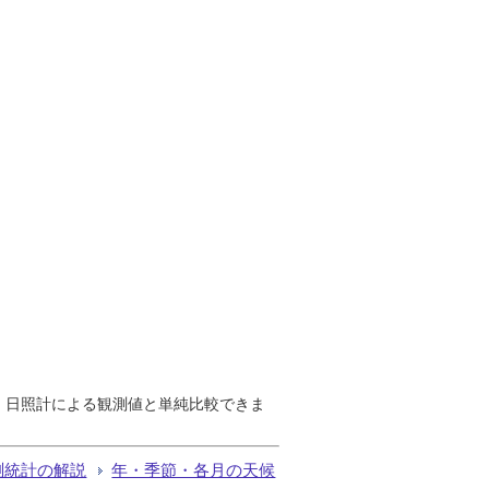
で、日照計による観測値と単純比較できま
測統計の解説
年・季節・各月の天候