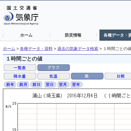
ホーム
防災情報
各種データ・
ホーム
>
各種データ・資料
>
過去の気象データ検索
>
１時間ごとの
１時間ごとの値