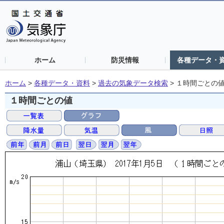
ホーム
防災情報
各種データ・
ホーム
>
各種データ・資料
>
過去の気象データ検索
>
１時間ごとの
１時間ごとの値