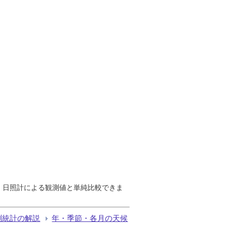
で、日照計による観測値と単純比較できま
測統計の解説
年・季節・各月の天候