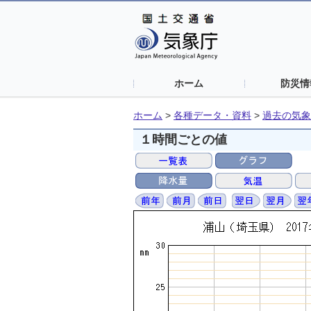
ホーム
防災情
ホーム
>
各種データ・資料
>
過去の気象
１時間ごとの値