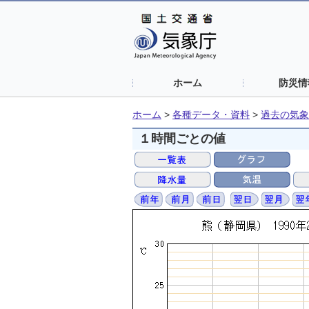
ホーム
防災情
ホーム
>
各種データ・資料
>
過去の気象
１時間ごとの値