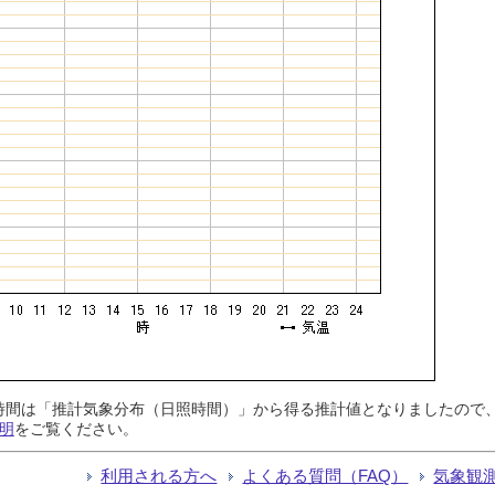
日照時間は「推計気象分布（日照時間）」から得る推計値となりましたの
明
をご覧ください。
利用される方へ
よくある質問（FAQ）
気象観