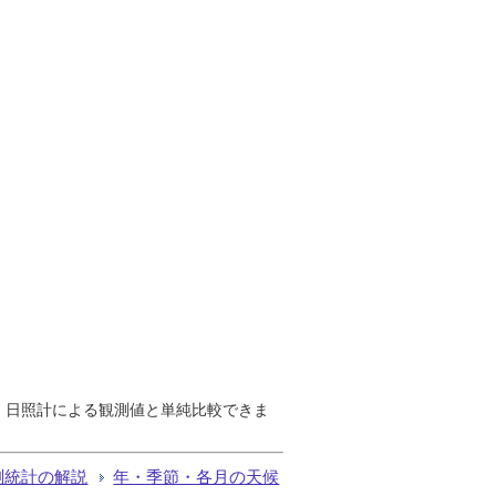
で、日照計による観測値と単純比較できま
測統計の解説
年・季節・各月の天候