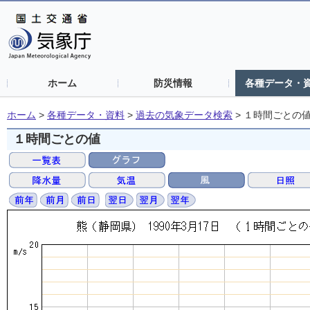
ホーム
防災情報
各種データ・
ホーム
>
各種データ・資料
>
過去の気象データ検索
>
１時間ごとの
１時間ごとの値